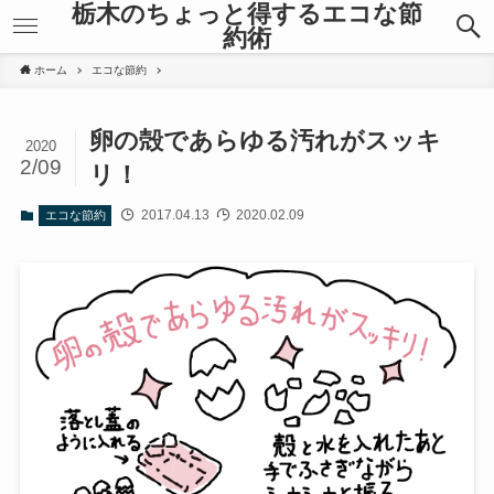
栃木のちょっと得するエコな節
約術
ホーム
エコな節約
卵の殻であらゆる汚れがスッキ
2020
2/09
リ！
2017.04.13
2020.02.09
エコな節約